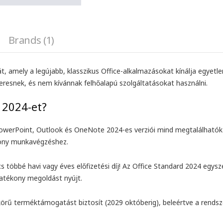
Brands (1)
, amely a legújabb, klasszikus Office-alkalmazásokat kínálja egyetlen
eresnek, és nem kívánnak felhőalapú szolgáltatásokat használni.
 2024-et?
owerPoint, Outlook és OneNote 2024-es verziói mind megtalálhatók
kony munkavégzéshez.
s többé havi vagy éves előfizetési díj! Az Office Standard 2024 egysze
hatékony megoldást nyújt.
örű terméktámogatást biztosít (2029 októberig), beleértve a rendszer