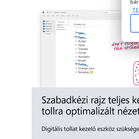
bár
TE