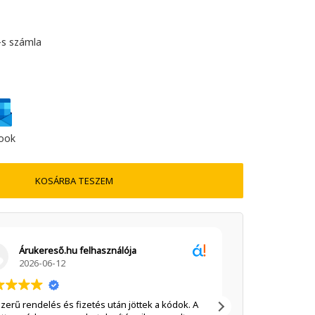
-s számla
ook
KOSÁRBA TESZEM
Árukereső.hu felhasználója
Mihál
2026-06-12
2026-0
zerű rendelés és fizetés után jöttek a kódok. A
Rendben ment mi