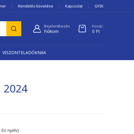
tner
Rendelés követése
Kapcsolat
GYIK
Bejelentkezés
Kosár:
Fiókom
0
Ft
VISZONTELADÓKNAK
d 2024
 EU nyelv)