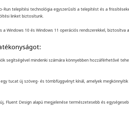
to-Run telepítési technológia egyszerűsíti a telepítést és a frissítés
tési linket biztosítunk.
is a Windows 10 és Windows 11 operációs rendszerekkel, biztosítva 
atékonyságot:
iók segítségével mindenki számára könnyebben hozzáférhetővé tehet
egy tucat új szöveg- és tömbfüggvényt kínál, amelyek megkönnyítik
4 új, Fluent Design alapú megjelenése természetesebb és egységeseb