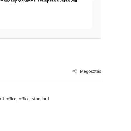
tt segédprogrammal a telepítés sikeres volt.
Megosztás
ft office
,
office
,
standard