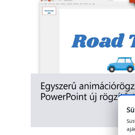
Sü
Süt
ajá