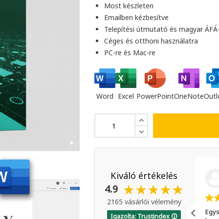
Most készleten
Emailben kézbesítve
Telepítési útmutató és magyar ÁFÁ
Céges és otthoni használatra
PC-re és Mac-re
Word
Excel
PowerPoint
OneNote
Outl
Kiváló értékelés
Vélemény összefoglaló
2 264 vélemény alapján
★★★★★
4.9
Kiemelkedő ügyfélszolgálat
2165 vásárlói vélemény
Felhasználóbarát, sokszínű termékkínálat
Egys
Igazolta: Trustindex 🛈
Megbízható, gyors kiszállítás