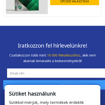
OPCIÓK VÁLASZTÁSA
Mihály Zombory
Zsolt Szálkai
2026-05-22
2026-05-01
Iratkozzon fel hírlevelünkre!
Csatlakozzon több mint
10 000 feliratkozóhoz
, akik nem
akarnak lemaradni a kedvezményekről!
FELIRATKOZOM
Sütiket használunk
Sütikkel mérjük, mely termékek érdeklik