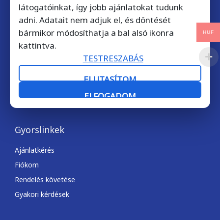
látogatóinkat, így jobb ajánlatokat tudunk
Kérdése van? Hívjon bátran!
adni. Adatait nem adjuk el, és döntését
+36 1 901 7372
bármikor módosíthatja a bal alsó ikonra
HUF
kattintva.
Telefonos ügyfélszolgálatunk munkanapokon 9-17 óra
TESTRESZABÁS
között érhető el.
ELUTASÍTOM
Email kapcsolat: licencek@softdirect.hu
ELFOGADOM
Gyorslinkek
Ajánlatkérés
Fiókom
Rendelés követése
Gyakori kérdések