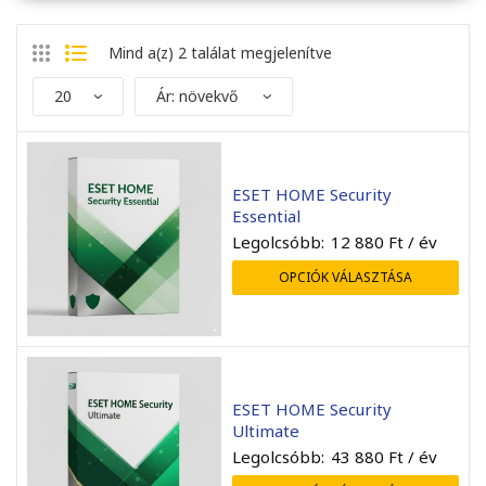
Mind a(z) 2 találat megjelenítve
ESET HOME Security
Essential
Legolcsóbb:
12 880
Ft
/ év
OPCIÓK VÁLASZTÁSA
endben ment minden, a
Mint mindig gyors kiszolgá
elepítés sikeres volt.
A rendelt előfizetést má
ESET HOME Security
már használatba sikerült
Ultimate
venni.
Legolcsóbb:
43 880
Ft
/ év