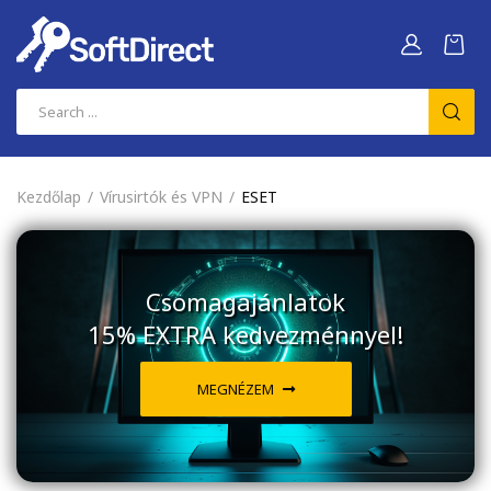
Kezdőlap
Vírusirtók és VPN
ESET
Csomagajánlatok
15% EXTRA kedvezménnyel!
MEGNÉZEM