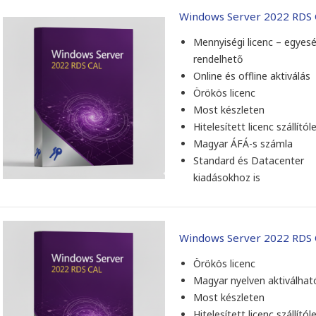
Windows Server 2022 RDS
Mennyiségi licenc – egyesé
rendelhető
Online és offline aktiválás
Örökös licenc
Most készleten
Hitelesített licenc szállítól
Magyar ÁFÁ-s számla
Standard és Datacenter
kiadásokhoz is
 a
Mint mindig gyors kiszolgálás. A
Minden 
rendelt előfizetést másnap már
megjött
használatba sikerült venni.
kedves 
Windows Server 2022 RDS
Örökös licenc
Magyar nyelven aktiválhat
Zsolt Szálkai
Most készleten
2026-05-01
Hitelesített licenc szállítól