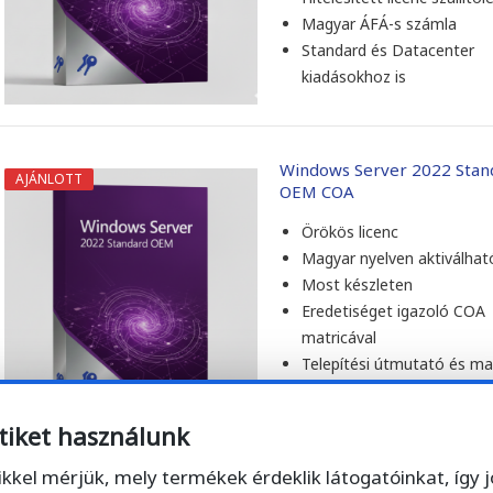
Magyar ÁFÁ-s számla
Standard és Datacenter
kiadásokhoz is
Windows Server 2022 Stan
AJÁNLOTT
OEM COA
Örökös licenc
Magyar nyelven aktiválhat
Most készleten
Eredetiséget igazoló COA
matricával
Telepítési útmutató és m
ÁFÁ-s számla
Céges és otthoni felaszná
tiket használunk
ikkel mérjük, mely termékek érdeklik látogatóinkat, így 