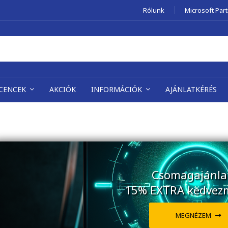
Rólunk
Microsoft Par
ICENCEK
AKCIÓK
INFORMÁCIÓK
AJÁNLATKÉRÉS
Csomagajánla
15% EXTRA kedvez
MEGNÉZEM