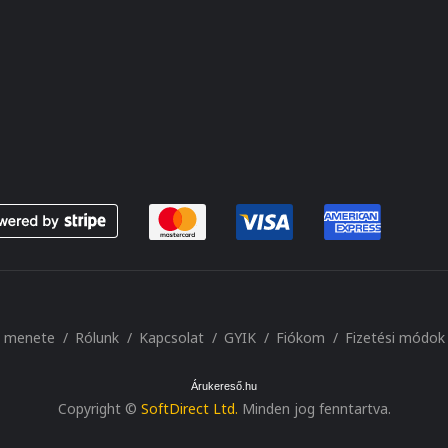
s menete
Rólunk
Kapcsolat
GYIK
Fiókom
Fizetési módok
Árukereső.hu
Copyright ©
SoftDirect Ltd.
Minden jog fenntartva.