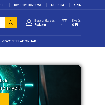
tner
Rendelés követése
Kapcsolat
GYIK
Bejelentkezés
Kosár:
Fiókom
0
Ft
VISZONTELADÓKNAK
tok
ménnyel!