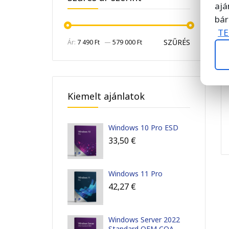
ajá
bár
TE
SZŰRÉS
Ár:
7 490 Ft
—
579 000 Ft
Kiemelt ajánlatok
Windows 10 Pro ESD
33,50
€
Windows 11 Pro
42,27
€
Windows Server 2022
Standard OEM COA