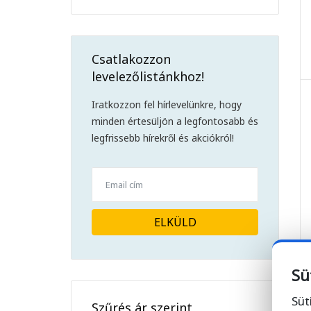
Csatlakozzon
levelezőlistánkhoz!
Iratkozzon fel hírlevelünkre, hogy
minden értesüljön a legfontosabb és
legfrissebb hírekről és akciókról!
ELKÜLD
Sü
Süt
Szűrés ár szerint