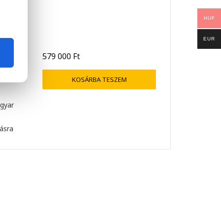
center
HUF
nc
EUR
t
579 000
Ft
ó
KOSÁRBA TESZEM
agyar
lásra