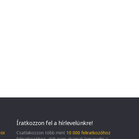
Íratkozzon fel a hírlevelünkre!
zör
.
Csatlakozzon több mint
10 000 feliratkozóhoz
feliratkozóhoz, akik nem akarnak lemaradni a