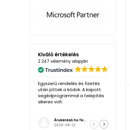
Kiváló értékelés
alapján
2 247 vélemény
gyszerű rendelés és fizetés
Rendben ment minden,
tán jöttek a kódok. A kapott
telepítés sikeres volt.
egédprogrammal a telepítés
ikeres volt.
Árukereső.hu felhasználója
Mihály Zombory
2026-06-12
2026-05-22