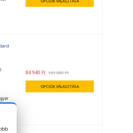
OPCIÓK VÁLASZTÁSA
dard
ó
84 940
Ft
169 880
Ft
OPCIÓK VÁLASZTÁSA
agyar
lásra
jobb