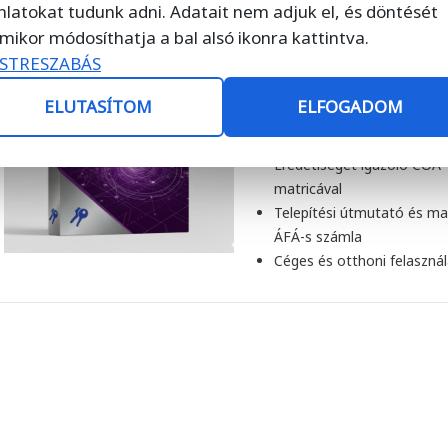
nlatokat tudunk adni. Adatait nem adjuk el, és döntését
Windows Server 2022 Data
OEM COA
AJÁNLOTT
mikor módosíthatja a bal alsó ikonra kattintva.
STRESZABÁS
Használt OEM szoftverlice
Örökös használatra jogosí
ELUTASÍTOM
ELFOGADOM
Magyar nyelven aktiválhat
Most készleten
Eredetiséget igazoló COA
matricával
Telepítési útmutató és m
ÁFÁ-s számla
Céges és otthoni felaszná