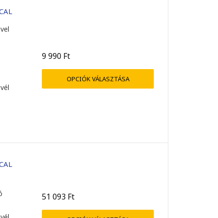
 CAL
vel
9 990
Ft
OPCIÓK VÁLASZTÁSA
evél
rendben ment. Gyorsan
Gyors, pontos kiszolgálás, a
 a licensz, nagyon
megvásárolt szoftver sikeres
segítőkész kiszolgálás.
telepítve lett.
 CAL
ó
51 093
Ft
Grebenár Róbert
Árukereső.hu felhasználója
2026-04-08
2026-03-31
evél