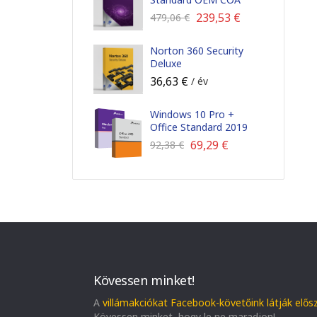
239,53
€
479,06
€
Norton 360 Security
Deluxe
36,63
€
/ év
Windows 10 Pro +
Office Standard 2019
69,29
€
92,38
€
Kövessen minket!
A
villámakciókat Facebook-követőink látják elős
Kövessen minket, hogy le ne maradjon!