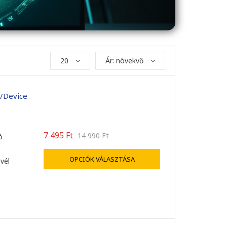
20
Ár: növekvő
/Device
7 495
Ft
14 990
Ft
ó
OPCIÓK VÁLASZTÁSA
evél