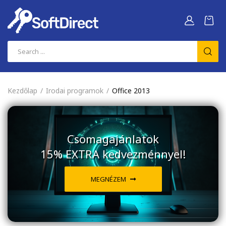
Kezdőlap
Irodai programok
Office 2013
Csomagajánlatok
15% EXTRA kedvezménnyel!
MEGNÉZEM