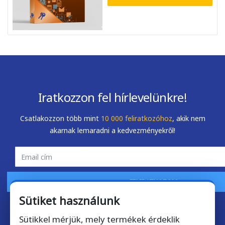
endben ment minden, a
Mint mindig gyors kiszolgá
elepítés sikeres volt.
A rendelt előfizetést má
már használatba sikerült
venni.
Iratkozzon fel hírlevelünkre!
Mihály Zombory
Zsolt Szálkai
2026-05-22
2026-05-01
Csatlakozzon több mint
10 000 feliratkozóhoz
, akik nem
akarnak lemaradni a kedvezményekről!
FELIRATKOZOM
Sütiket használunk
Sütikkel mérjük, mely termékek érdeklik