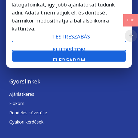
látogatóinkat, így jobb ajánlatokat tudunk
Kérdése van? Hívjon bátran!
adni. Adatait nem adjuk el, és döntését
+36 1 901 7372
bármikor módosíthatja a bal alsó ikonra
HUF
kattintva.
Telefonos ügyfélszolgálatunk munkanapokon 9-17 óra
TESTRESZABÁS
között érhető el.
ELUTASÍTOM
Email kapcsolat: licencek@softdirect.hu
ELFOGADOM
Gyorslinkek
Ajánlatkérés
Fiókom
Rendelés követése
Gyakori kérdések