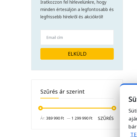
Iratkozzon fel hírlevelünkre, hogy
minden értesüljön a legfontosabb és
legfrissebb hírekről és akciókról!
ELKÜLD
Szűrés ár szerint
Sü
Süt
ajá
SZŰRÉS
Ár:
389 990 Ft
—
1 299 990 Ft
bár
TE