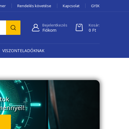
tner
Rendelés követése
Kapcsolat
GYIK
Bejelentkezés
Kosár:
Fiókom
0
Ft
VISZONTELADÓKNAK
tok
ménnyel!