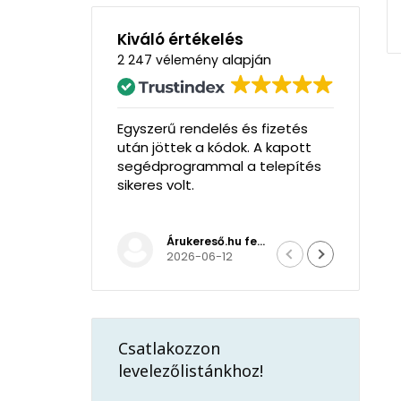
Kiváló értékelés
alapján
2 247 vélemény
Egyszerű rendelés és fizetés
Rendben ment minden
után jöttek a kódok. A kapott
telepítés sikeres volt.
segédprogrammal a telepítés
sikeres volt.
Árukereső.hu felhasználója
Mihály Zombory
2026-06-12
2026-05-22
Csatlakozzon
levelezőlistánkhoz!