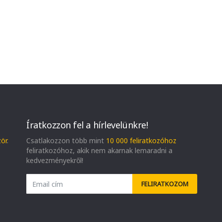
Íratkozzon fel a hírlevelünkre!
zör
.
Csatlakozzon több mint
10 000 feliratkozóhoz
feliratkozóhoz, akik nem akarnak lemaradni a
kedvezményekről!
FELIRATKOZOM