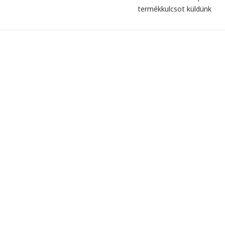
termékkulcsot küldünk
, a
Mint mindig gyors kiszolgálás. A
Minden
rendelt előfizetést másnap már
megjöt
használatba sikerült venni.
kedves
Zsolt Szálkai
2026-05-01