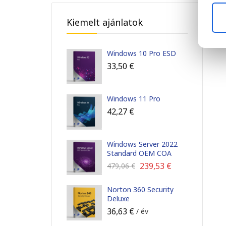
Kiemelt ajánlatok
Windows 10 Pro ESD
33,50
€
Windows 11 Pro
42,27
€
Windows Server 2022
Standard OEM COA
239,53
€
479,06
€
Norton 360 Security
Deluxe
36,63
€
/ év