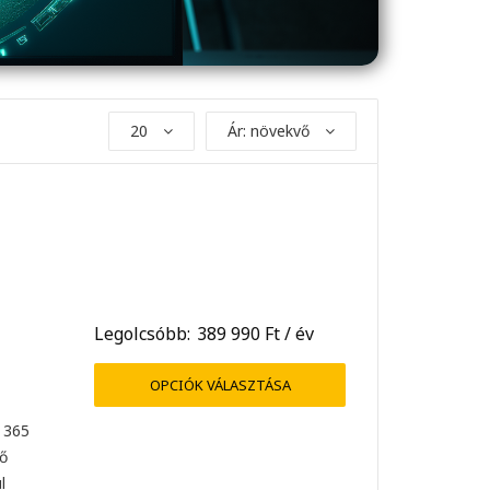
20
Ár: növekvő
Legolcsóbb:
389 990
Ft
/ év
OPCIÓK VÁLASZTÁSA
e 365
ző
l