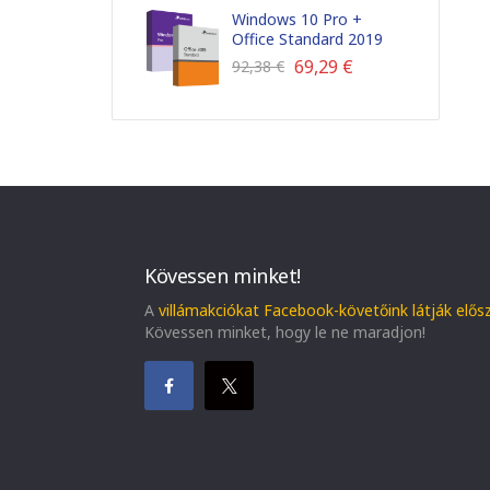
Windows 10 Pro +
Office Standard 2019
69,29
€
92,38
€
Kövessen minket!
A
villámakciókat Facebook-követőink látják elős
Kövessen minket, hogy le ne maradjon!