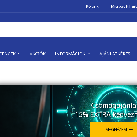
Rólunk
Microsoft Par
ICENCEK
AKCIÓK
INFORMÁCIÓK
AJÁNLATKÉRÉS
Csomagajánla
15% EXTRA kedvez
MEGNÉZEM