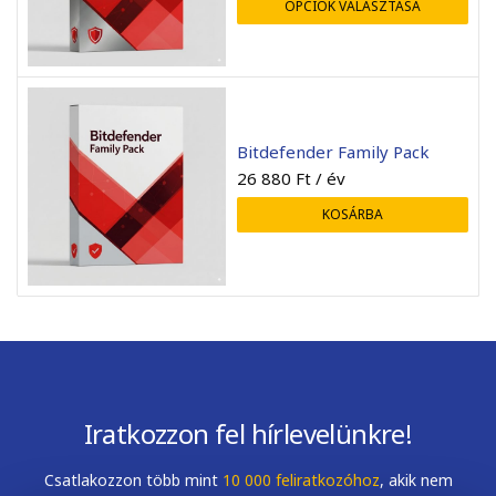
OPCIÓK VÁLASZTÁSA
Mihály Zombory
Zsolt Szálkai
2026-05-22
2026-05-01
Bitdefender Family Pack
26 880
Ft
/ év
KOSÁRBA
Iratkozzon fel hírlevelünkre!
Csatlakozzon több mint
10 000 feliratkozóhoz
, akik nem