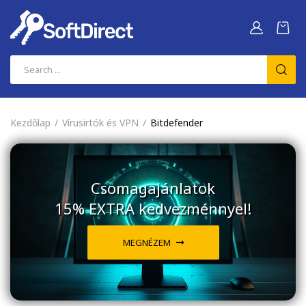
Kezdőlap
Vírusirtók és VPN
Bitdefender
Csomagajánlatok
15% EXTRA kedvezménnyel!
MEGNÉZEM