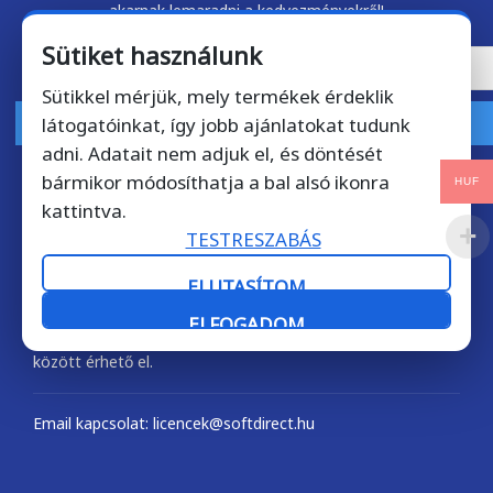
akarnak lemaradni a kedvezményekről!
Sütiket használunk
Sütikkel mérjük, mely termékek érdeklik
látogatóinkat, így jobb ajánlatokat tudunk
FELIRATKOZOM
adni. Adatait nem adjuk el, és döntését
bármikor módosíthatja a bal alsó ikonra
HUF
kattintva.
TESTRESZABÁS
Kérdése van? Hívjon bátran!
+36 1 901 7372
ELUTASÍTOM
ELFOGADOM
Telefonos ügyfélszolgálatunk munkanapokon 9-17 óra
között érhető el.
Email kapcsolat: licencek@softdirect.hu