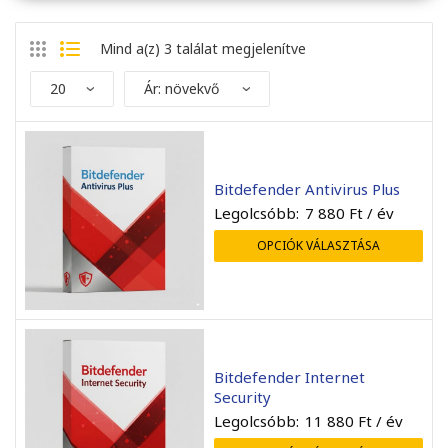
Mind a(z) 3 találat megjelenítve
Bitdefender Antivirus Plus
Legolcsóbb:
7 880
Ft
/ év
OPCIÓK VÁLASZTÁSA
endben ment minden, a
Mint mindig gyors kiszolgá
elepítés sikeres volt.
A rendelt előfizetést má
Bitdefender Internet
már használatba sikerült
Security
venni.
Legolcsóbb:
11 880
Ft
/ év