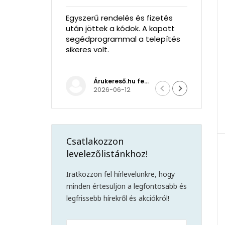
s fizetés
Rendben ment minden, a
Mint
 A kapott
telepítés sikeres volt.
rend
 telepítés
hasz
Árukereső.hu felhasználója
Mihály Zombory
2026-05-22
Csatlakozzon
levelezőlistánkhoz!
Iratkozzon fel hírlevelünkre, hogy
minden értesüljön a legfontosabb és
legfrissebb hírekről és akciókról!