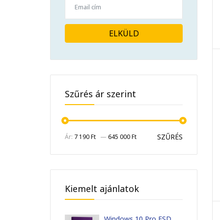
ELKÜLD
Szűrés ár szerint
SZŰRÉS
Ár:
7 190 Ft
—
645 000 Ft
Kiemelt ajánlatok
Windows 10 Pro ESD