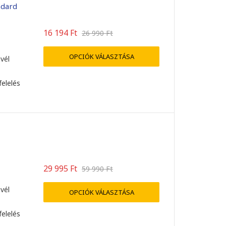
ndard
16 194
Ft
26 990
Ft
OPCIÓK VÁLASZTÁSA
evél
felelés
29 995
Ft
59 990
Ft
evél
OPCIÓK VÁLASZTÁSA
felelés