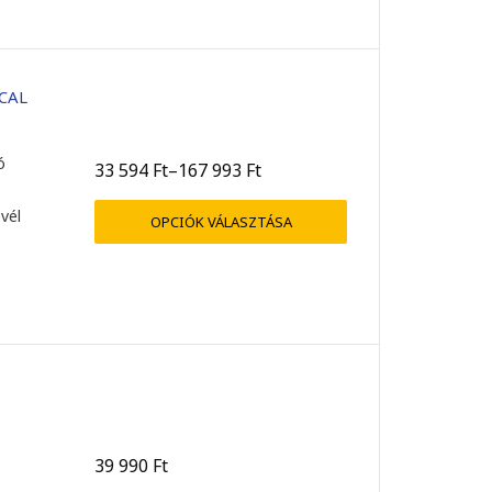
 CAL
ó
33 594
Ft
–
167 993
Ft
evél
OPCIÓK VÁLASZTÁSA
39 990
Ft