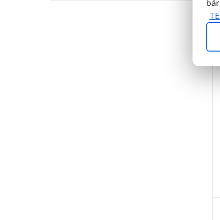
bár
TE