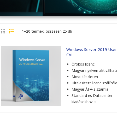
1–20 termék, összesen 25 db
Windows Server 2019 User
CAL
Örökös licenc
Magyar nyelven aktiválhat
Most készleten
Hitelesített licenc szállítól
Magyar ÁFÁ-s számla
Standard és Datacenter
kiadásokhoz is