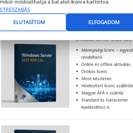
Magyar ÁFÁ-s számla
mikor módosíthatja a bal alsó ikonra kattintva.
Standard és Datacenter
STRESZABÁS
kiadásokhoz is
ELUTASÍTOM
ELFOGADOM
Windows Server 2025 RDS
Mennyiségi licenc – egyesé
rendelhető
Online és offline aktiválás
Örökös licenc
Most készleten
Hitelesített licenc szállítól
Magyar ÁFÁ-s számla
Standard és Datacenter
kiadásokhoz is