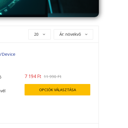
20
Ár: növekvő
/Device
7 194
Ft
11 990
Ft
ó
OPCIÓK VÁLASZTÁSA
evél