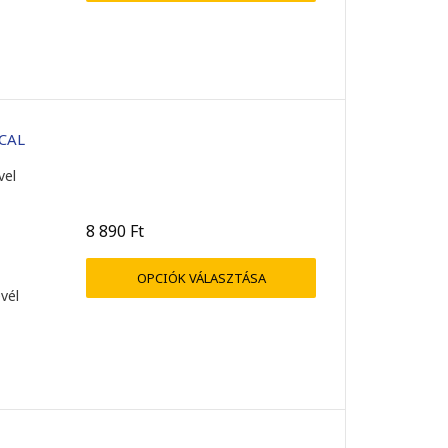
 CAL
vel
8 890
Ft
OPCIÓK VÁLASZTÁSA
evél