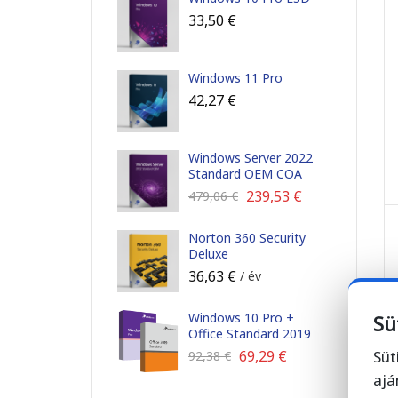
33,50
€
Windows 11 Pro
42,27
€
Windows Server 2022
Standard OEM COA
239,53
€
479,06
€
Norton 360 Security
Deluxe
36,63
€
/ év
Windows 10 Pro +
Sü
Office Standard 2019
69,29
€
Süt
92,38
€
ajá