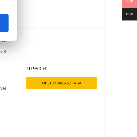
HUF
EUR
 CAL
vel
10 990
Ft
OPCIÓK VÁLASZTÁSA
evél