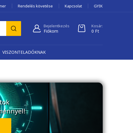
tner
Rendelés követése
Kapcsolat
GYIK
Bejelentkezés
Kosár:
Fiókom
0
Ft
VISZONTELADÓKNAK
tok
ménnyel!