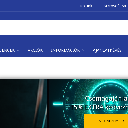
Rólunk
Microsoft Par
ICENCEK
AKCIÓK
INFORMÁCIÓK
AJÁNLATKÉRÉS
Csomagajánla
15% EXTRA kedvez
MEGNÉZEM