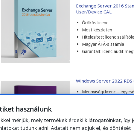
Exchange Server 2016 Sta
User/Device CAL
Örökös licenc
Most készleten
Hitelesített licenc szállítól
Magyar ÁFÁ-s számla
Garantált licenc audit meg
Windows Server 2022 RDS
Mennyiségi licenc – egyesé
rendelhető
Online és offline aktiválás
tiket használunk
Örökös licenc
ikkel mérjük, mely termékek érdeklik látogatóinkat, így 
Most készleten
nlatokat tudunk adni. Adatait nem adjuk el, és döntését
Hitelesített licenc szállítól