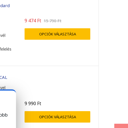
ndard
9 474
Ft
15 790
Ft
OPCIÓK VÁLASZTÁSA
evél
felelés
 CAL
vel
9 990
Ft
jobb
OPCIÓK VÁLASZTÁSA
evél