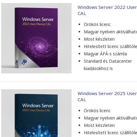
Windows Server 2022 User
 mindig gyors kiszolgálás. A
Minden rendben ment. Gyo
CAL
elt előfizetést másnap már
megjött a licensz, nagyon
nálatba sikerült venni.
kedves segítőkész kiszolgá
Örökös licenc
Magyar nyelven aktiválhat
Most készleten
Hitelesített licenc szállítól
Zsolt Szálkai
Grebenár Róbert
Magyar ÁFÁ-s számla
2026-05-01
2026-04-08
Standard és Datacenter
kiadásokhoz is
Windows Server 2025 User
CAL
Örökös licenc
Magyar nyelven aktiválhat
Most készleten
Hitelesített licenc szállítól