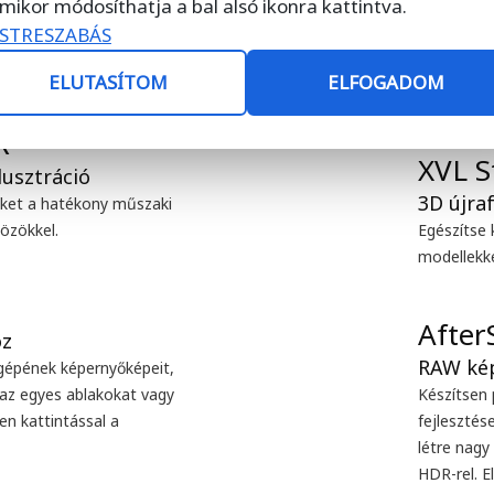
mikor módosíthatja a bal alsó ikonra kattintva.
zzel a teljes grafikai
Hozza ki a
STRESZABÁS
vektoros illusztrációk,
PAINT robu
k számára kínál megoldást.
az integr
ELUTASÍTOM
ELFOGADOM
CorelDRAW
R™
XVL S
ket a hatékony műszaki
közökkel.
Egészítse 
modellekke
gépének képernyőképeit,
, az egyes ablakokat vagy
Készítsen 
en kattintással a
fejleszté
létre nag
HDR-rel. E