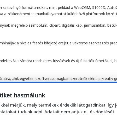
ipari szabványú formátumokat, mint például a WebCGM, S1000D, Auto
ítva a zökkenőmentes munkafolyamatot különböző platformok között
ynak megfelelő szimbólum, clipart, digitális kép, járműsablon, betűké
ombinálják a pixeles festés kifejező erejét a vektoros szerkesztés pr
rendelkezők számára rendszeres frissítések és új funkciók érhetők el, 
ára, akik egyetlen szoftvercsomagban szeretnék elérni a kreatív graf
ót.
tiket használunk
Core
ikkel mérjük, mely termékek érdeklik látogatóinkat, így 
nlatokat tudunk adni. Adatait nem adjuk el, és döntését