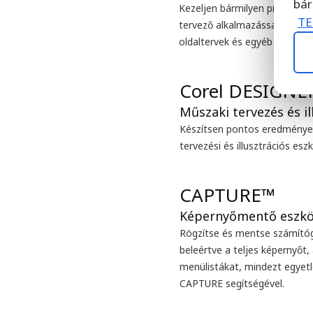
bár
Kezeljen bármilyen projektet e
TE
tervező alkalmazással, amely 
oldaltervek és egyéb funkció
Corel DESIGNE
Készítsen pontos eredménye
tervezési és illusztrációs esz
CAPTURE™
Rögzítse és mentse számító
beleértve a teljes képernyőt
menülistákat, mindezt egyetl
CAPTURE segítségével.