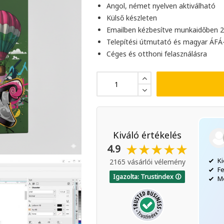
Angol, német nyelven aktiválható
Külső készleten
Emailben kézbesítve munkaidőben 2 
Telepítési útmutató és magyar ÁFÁ
Céges és otthoni felasználásra
Kiváló értékelés
Vélemény összefoglaló
2 264 vélemény alapján
★★★★★
4.9
Kiemelkedő ügyfélszolgálat
2165 vásárlói vélemény
Felhasználóbarát, sokszínű termékkínálat
Egys
Igazolta: Trustindex 🛈
Megbízható, gyors kiszállítás
kapo