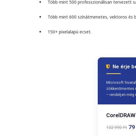
Több mint 500 professzionálisan tervezett s
Több mint 600 színátmenetes, vektoros és b
150+ pixelalapú ecset
.
Ne érje b
Microsoft hivatal
zökkenőmentes mű
– rendeljen még 
CorelDRAW
79
132 990
Ft