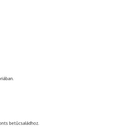
riában.
Fonts betűcsaládhoz.