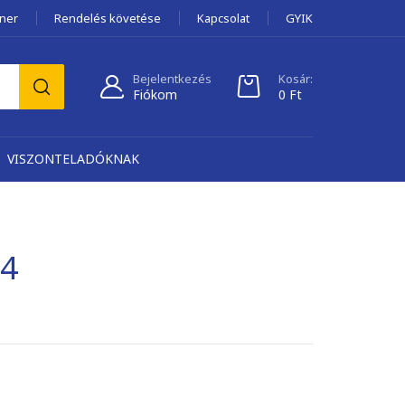
tner
Rendelés követése
Kapcsolat
GYIK
Bejelentkezés
Kosár:
Fiókom
0
Ft
VISZONTELADÓKNAK
24