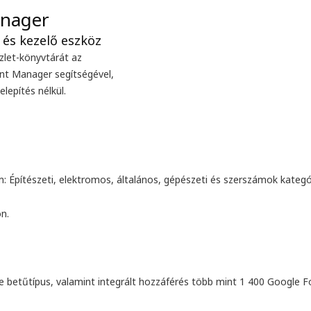
zlet-könyvtárát az
ont Manager segítségével,
lepítés nélkül.
m
: Építészeti, elektromos, általános, gépészeti és szerszámok kategó
on
.
e betűtípus
, valamint integrált hozzáférés több mint 1 400 Google 