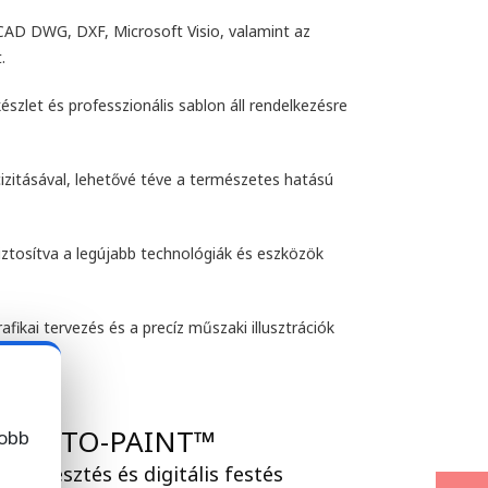
CAD DWG, DXF, Microsoft Visio, valamint az
.
szlet és professzionális sablon áll rendelkezésre
ecizitásával, lehetővé téve a természetes hatású
biztosítva a legújabb technológiák és eszközök
ikai tervezés és a precíz műszaki illusztrációk
l PHOTO-PAINT™
jobb