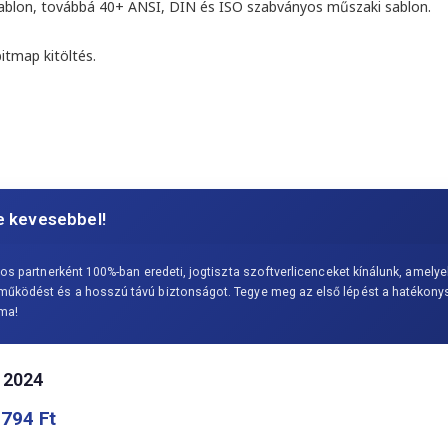
ablon
, továbbá 40+ ANSI, DIN és ISO szabványos műszaki sablon.
itmap kitöltés
.
e kevesebbel!
os partnerként 100%-ban eredeti, jogtiszta szoftverlicenceket kínálunk, amelye
ködést és a hosszú távú biztonságot. Tegye meg az első lépést a hatékonysá
ma!
 2024
 794
Ft