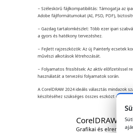
– Széleskörű fájlkompatibilitás: Támogatja az 
Adobe fájlformátumokat (AI, PSD, PDF), biztos
– Gazdag tartalomkészlet: Több ezer ipari szabván
a gyors és hatékony tervezéshez.
– Fejlett rajzeszközök: Az új Painterly ecsetek k
művészi alkotások létrehozását.
– Folyamatos frissítések: Az aktív előfizetéssel 
használatát a tervezési folyamatok során.
A CorelDRAW 2024 ideális választás mindazok szám
készítéséhez szükséges összes eszközt és funkci
Sü
Süt
ajá