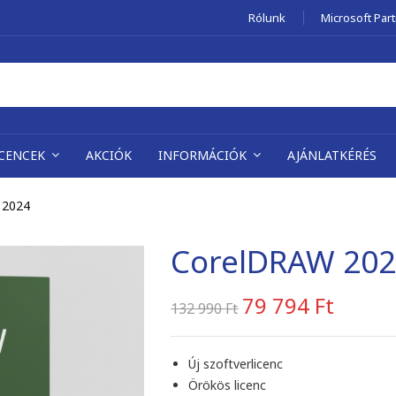
Rólunk
Microsoft Par
ICENCEK
AKCIÓK
INFORMÁCIÓK
AJÁNLATKÉRÉS
 2024
CorelDRAW 20
79 794
Ft
132 990
Ft
Új szoftverlicenc
Örökös licenc