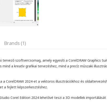
Brands (1)
 tervező szoftvercsomag, amely egyesíti a CorelDRAW Graphics Suite 
tás mind a kreatív grafikai tervezéshez, mind a precíz műszaki illusztrá
a a CorelDRAW 2024-et a vektoros illusztrációkhoz és oldaltervezés
t a fejlett képszerkesztéshez.
L Studio Corel Edition 2024 lehetővé teszi a 3D modellek importálás