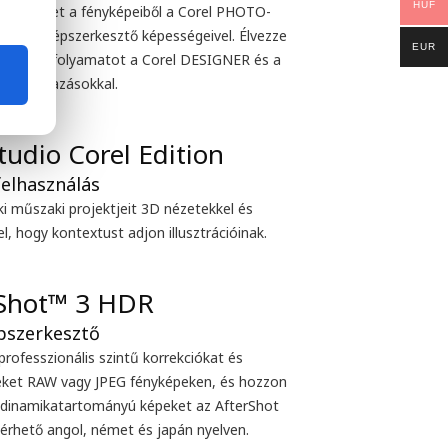
HUF
 legtöbbet a fényképeiből a Corel PHOTO-
sztus képszerkesztő képességeivel. Élvezze
EUR
ált munkafolyamatot a Corel DESIGNER és a
 alkalmazásokkal.
tudio Corel Edition
ki műszaki projektjeit 3D nézetekkel és
l, hogy kontextust adjon illusztrációinak.
professzionális szintű korrekciókat és
seket RAW vagy JPEG fényképeken, és hozzon
y dinamikatartományú képeket az AfterShot
lérhető angol, német és japán nyelven.